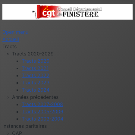
Open menu
Accueil
Tracts
Tracts 2020-2029
Tracts 2020
Tracts 2021
Tracts 2022
Tracts 2023
Tracts 2024
Années précédentes
Tracts 2007-2008
Tracts 2005-2006
Tracts 2003-2004
Instances paritaires
CAP