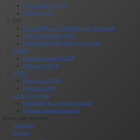
Élu.es CGT en CAP
Articles CAP
CST
Élu.es CGT au Comité Social Territorial
Comptes-rendus CST
Récapitulatif des Ctp 2015-2018
F3SCT
Mandaté.es au F3SCT
Articles F3SCT
CCPD
Élues à la CCPD
Articles CCPD
Conseil médical
Mandatés au conseil médical
Articles conseil médical
Échos des services
Collèges
Routes