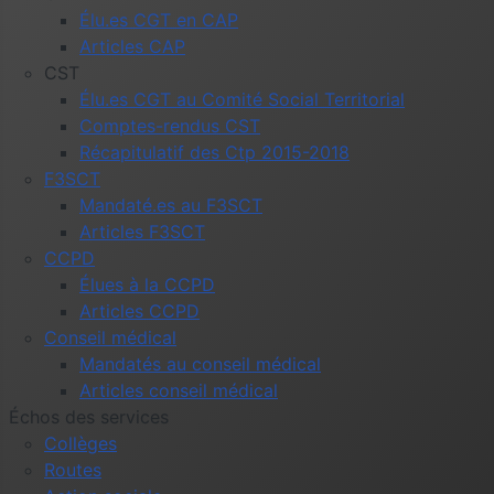
Élu.es CGT en CAP
Articles CAP
CST
Élu.es CGT au Comité Social Territorial
Comptes-rendus CST
Récapitulatif des Ctp 2015-2018
F3SCT
Mandaté.es au F3SCT
Articles F3SCT
CCPD
Élues à la CCPD
Articles CCPD
Conseil médical
Mandatés au conseil médical
Articles conseil médical
Échos des services
Collèges
Routes