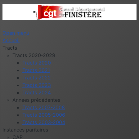
Open menu
Accueil
Tracts
Tracts 2020-2029
Tracts 2020
Tracts 2021
Tracts 2022
Tracts 2023
Tracts 2024
Années précédentes
Tracts 2007-2008
Tracts 2005-2006
Tracts 2003-2004
Instances paritaires
CAP