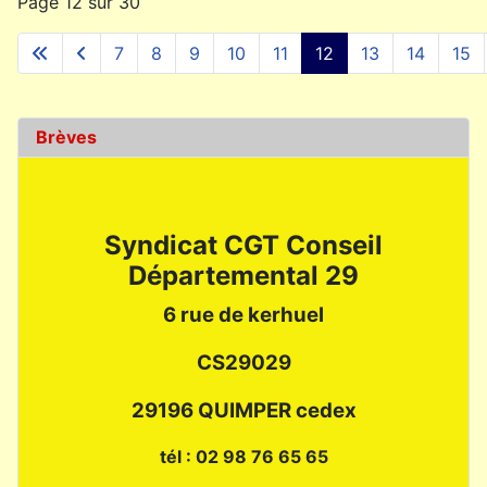
Page 12 sur 30
7
8
9
10
11
12
13
14
15
Brèves
Syndicat CGT Conseil
Départemental 29
6 rue de kerhuel
CS29029
29196 QUIMPER cedex
tél : 02 98 76 65 65